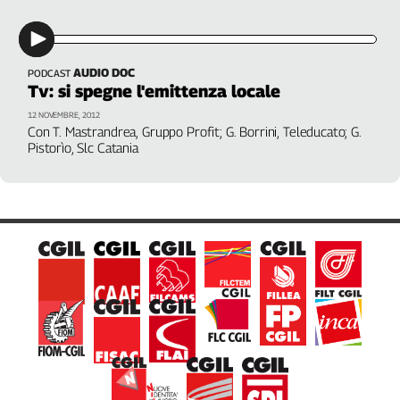
Girasoli
Antenna Sicilia;Lorusso, Assostampa Puglia; Tallia,
Il
Assostampa Subalpina
Sassolino
Linea
AUDIO DOC
PODCAST
Economica
Tv: si spegne l'emittenza locale
Tech
12 NOVEMBRE, 2012
It
Con T. Mastrandrea, Gruppo Profit; G. Borrini, Teleducato; G.
Pistorìo, Slc Catania
Easy
Inserti
Idea
Diffusa
InFlai
Le
trasmissioni
tv
Work
in
Progress