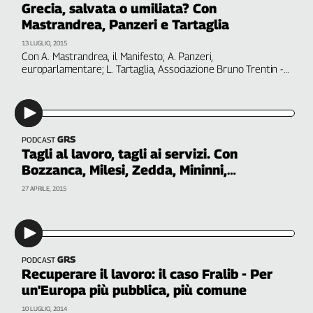
Grecia, salvata o umiliata? Con
Filcams
Mastrandrea, Panzeri e Tartaglia
Filctem
13 LUGLIO, 2015
Fillea
Con A. Mastrandrea, il Manifesto; A. Panzeri,
Filt
europarlamentare; L. Tartaglia, Associazione Bruno Trentin -
Collegamenti con le segreterie unitarie di Cgil, Cisl e Uil
Fiom
Fisac
Flai
Flc
GRS
PODCAST
Tagli al lavoro, tagli ai servizi. Con
Fp
Bozzanca, Milesi, Zedda, Mininni,
Nidil
Mastrandrea
27 APRILE, 2015
Slc
Spi
Inca
Caaf
GRS
PODCAST
Recuperare il lavoro: il caso Fralib - Per
Speciali
un'Europa più pubblica, più comune
G8
10 LUGLIO, 2014
di