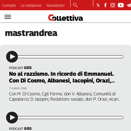
Contatti
La redazione
Newsletter
Video
Podcast
mastrandrea
Dirette
Longform
Copertine
Economia
Lavoro
GRS
PODCAST
No al razzismo. In ricordo di Emmanuel.
Ambiente
Con Di Cosmo, Albanesi, Iacopini, Orazi,
Diritti
Salfi, Mastrandrea
7 LUGLIO, 2016
Welfare
Con M. Di Cosmo, Cgil Fermo; don V. Albanesi, Comunità di
Italia
Capodarco; D. Iacopini, Redattore sociale; don P. Orazi, vicario
diocesi Fermo; A. Salfi, Fondazione Altobelli;A. Mastrandrea, il
Internazionale
manifesto
Culture
Categorie
GRS
PODCAST