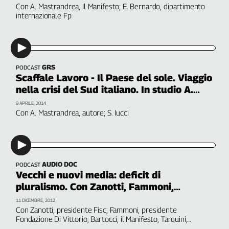
Con A. Mastrandrea, Il Manifesto; E. Bernardo, dipartimento
Genova,
internazionale Fp
il
sangue
della
ragione
GRS
120
PODCAST
Scaffale Lavoro - Il Paese del sole. Viaggio
anni
nella crisi del Sud italiano. In studio A.
Cgil
Mastrandrea
Collettiva
9 APRILE, 2014
Con A. Mastrandrea, autore; S. Iucci
Academy
Collettiva
Play
Rubriche
AUDIO DOC
PODCAST
Collettiva
Vecchi e nuovi media: deficit di
Talk
pluralismo. Con Zanotti, Fammoni,
La
Bartocci, Tarquini, Mastrandrea
11 DICEMBRE, 2012
settimana
Con Zanotti, presidente Fisc; Fammoni, presidente
Collettiva
Fondazione Di Vittorio; Bartocci, il Manifesto; Tarquini,
Rassegna Sindacale; Mastrandrea, Gruppo Profit; Spadaro,