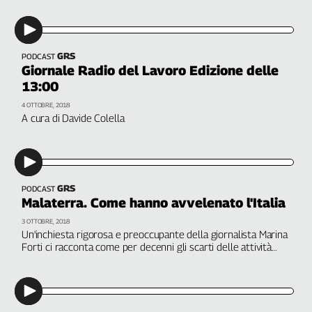
Genova,
il
sangue
GRS
PODCAST
della
Giornale Radio del Lavoro Edizione delle
ragione
13:00
120
anni
4 OTTOBRE, 2018
A cura di Davide Colella
Cgil
Collettiva
Academy
Collettiva
GRS
PODCAST
Play
Malaterra. Come hanno avvelenato l'Italia
Rubriche
3 OTTOBRE, 2018
Un'inchiesta rigorosa e preoccupante della giornalista Marina
Collettiva
Forti ci racconta come per decenni gli scarti delle attività
Talk
industriali sono finiti nel territorio che abitiamo, nelle acque
La
che utilizziamo, nell'aria che respiriamo. A cura di E. Sbaraglia
settimana
Collettiva