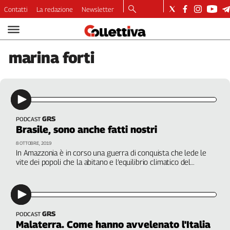
Contatti
La redazione
Newsletter
Video
Podcast
marina
forti
Dirette
Longform
Copertine
Economia
Lavoro
GRS
PODCAST
Brasile, sono anche fatti nostri
Ambiente
Diritti
8 OTTOBRE, 2019
In Amazzonia è in corso una guerra di conquista che lede le
Welfare
vite dei popoli che la abitano e l’equilibrio climatico del
Italia
Pianeta. Parla Marina Forti, giornalista e scrittrice di ritorno
dal delta del Rio delle Amazzoni. A cura di Simona
Internazionale
Ciaramitaro
Culture
GRS
PODCAST
Categorie
Malaterra. Come hanno avvelenato l'Italia