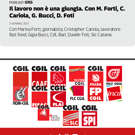
Girasoli
GRS
PODCAST
Il lavoro non è una giungla. Con M. Forti, C.
Il
Cariola, G. Bucci, D. Foti
Sassolino
Linea
5 GENNAIO, 2017
Con Marina Forti, giornalista; Cristopher Cariola, lavoratore
Economica
fast food; Gigia Bucci, CdL Bari; Davide Foti, Slc Catania
Tech
It
Easy
Inserti
Idea
Diffusa
InFlai
Le
trasmissioni
tv
Work
in
Progress