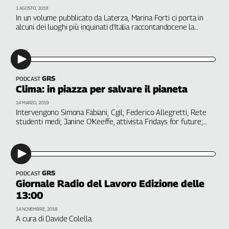
Filcams
1 AGOSTO, 2019
In un volume pubblicato da Laterza, Marina Forti ci porta in
Filctem
alcuni dei luoghi più inquinati d'Italia raccontandocene la
Fillea
storia, dalle bonifiche mancate alla mobilitazione dei cittadini,
dalle ragioni del mondo del lavoro al diritto alla salute
Filt
Fiom
Fisac
GRS
PODCAST
Flai
Clima: in piazza per salvare il pianeta
Flc
14 MARZO, 2019
Intervengono Simona Fabiani, Cgil; Federico Allegretti, Rete
Fp
studenti medi; Janine O'Keeffe, attivista Fridays for future;
Nidil
Luca Mercalli, climatologo; Fabrizio Antonioli, Enea; Marina
Forti, giornalista. A cura di P. Pallara
Slc
Spi
Inca
GRS
PODCAST
Caaf
Giornale Radio del Lavoro Edizione delle
13:00
Speciali
14 NOVEMBRE, 2018
A cura di Davide Colella
G8
di