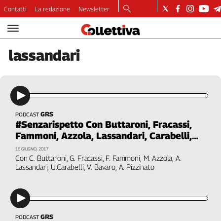
Contatti
La redazione
Newsletter
Video
Podcast
lassandari
Dirette
Longform
Copertine
Economia
Lavoro
GRS
PODCAST
#Senzarispetto Con Buttaroni, Fracassi,
Ambiente
Fammoni, Azzola, Lassandari, Carabelli,
Diritti
Bavaro, Pizzinato
16 GIUGNO, 2017
Welfare
Con C. Buttaroni, G. Fracassi, F. Fammoni, M. Azzola, A.
Italia
Lassandari, U.Carabelli, V. Bavaro, A. Pizzinato
Internazionale
Culture
Categorie
GRS
PODCAST