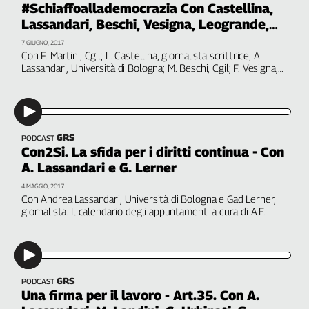
#Schiaffoallademocrazia Con Castellina,
Filcams
Lassandari, Beschi, Vesigna, Leogrande,
Filctem
Dettori, Azzariti
7 GIUGNO, 2017
Fillea
Con F. Martini, Cgil; L. Castellina, giornalista scrittrice; A.
Filt
Lassandari, Università di Bologna; M. Beschi, Cgil; F. Vesigna,
Cgil Liguria; A. Leogrande, scrittore; R. Dettori, Cgil; G.
Fiom
Azzariti, Università La Sapienza
Fisac
Flai
Flc
GRS
PODCAST
Con2Si. La sfida per i diritti continua - Con
Fp
A. Lassandari e G. Lerner
Nidil
4 MAGGIO, 2017
Slc
Con Andrea Lassandari, Università di Bologna e Gad Lerner,
Spi
giornalista. Il calendario degli appuntamenti a cura di A.F.
Inca
Caaf
Speciali
GRS
PODCAST
Una firma per il lavoro - Art.35. Con A.
G8
di