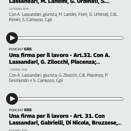
Lassandari, M. Landini, G. Urbinati, S.
Genova,
Camusso
13 GIUGNO, 2016
il
Con A. Lassandari, giurista; M. Landini, Fiom; G. Urbinati, CdL
sangue
Rimini; S. Camusso, Cgil
della
ragione
120
anni
GRS
PODCAST
Cgil
Una firma per il lavoro - Art.32. Con A.
Collettiva
Lassandari, G. Zilocchi, Piacenza;
Academy
Gesmundo e Camusso
7 GIUGNO, 2016
Con A. Lassandari, giurista; G. Zilocchi, CdL Piacenza; P.
Collettiva
Gesmundo e S. Camusso, Cgil
Play
Rubriche
Collettiva
Talk
GRS
PODCAST
La
Una firma per il lavoro - Art. 31. Con
settimana
Lassandari, Gabrielli, Di Nicola, Bruzzese,
Collettiva
Camusso
6 GIUGNO, 2016