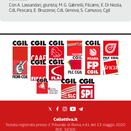
Girasoli
Con A. Lassandari, giurista; M. G. Gabrielli, Filcams; E. Di Nicola,
Il
CdL Pescara; E. Bruzzese, CdL Genova; S. Camusso, Cgil
Sassolino
Linea
Economica
Tech
It
Easy
Inserti
Idea
Diffusa
InFlai
Le
trasmissioni
tv
Work
Collettiva.it
in
Testata registrata presso il Tribunale di Roma, n.41 del 13 maggio 2020.
ROC 34305
Progress