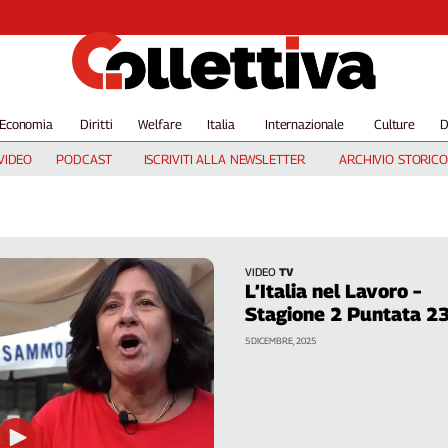
Economia
Diritti
Welfare
Italia
Internazionale
Culture
D
VIDEO
PODCAST
ISCRIVITI ALLA NEWSLETTER
ARCHIVIO STORICO
VIDEO
TV
L’Italia nel Lavoro –
Stagione 2 Puntata 2
5 DICEMBRE, 2025