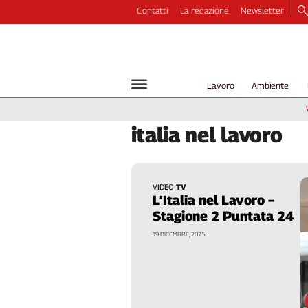
Contatti
La redazione
Newsletter
Video
Podcast
Dirette
Lavoro
Ambiente
Longform
Copertine
italia
nel lavoro
Economia
Lavoro
Ambiente
VIDEO
TV
Diritti
L’Italia nel Lavoro –
Welfare
Stagione 2 Puntata 24
Italia
19 DICEMBRE, 2025
Internazionale
Culture
Categorie