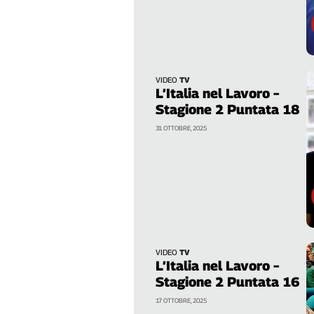
Genova,
il
sangue
della
ragione
VIDEO
TV
L’Italia nel Lavoro –
120
anni
Stagione 2 Puntata 18
Cgil
31 OTTOBRE, 2025
Collettiva
Academy
Collettiva
Play
Rubriche
Collettiva
Talk
VIDEO
TV
L’Italia nel Lavoro –
La
Stagione 2 Puntata 16
settimana
Collettiva
17 OTTOBRE, 2025