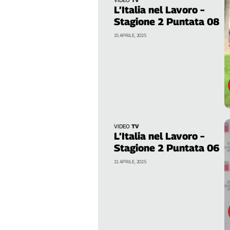
Liguria
L’Italia nel Lavoro –
Lombardia
Stagione 2 Puntata 08
Marche
15 APRILE, 2025
Piemonte
Puglia
Sardegna
Sicilia
Toscana
Trentino
Umbria
VIDEO
TV
L’Italia nel Lavoro –
Valle
Stagione 2 Puntata 06
D'Aosta
Veneto
11 APRILE, 2025
Archivio
Storico
1955-
2014