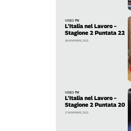
Filcams
Filctem
Fillea
VIDEO
TV
L’Italia nel Lavoro –
Filt
Stagione 2 Puntata 22
Fiom
28 NOVEMBRE, 2025
Fisac
Flai
Flc
Fp
Nidil
Slc
Spi
VIDEO
TV
Inca
L’Italia nel Lavoro –
Caaf
Stagione 2 Puntata 20
17 NOVEMBRE, 2025
Speciali
G8
di