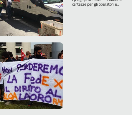
addetti
certezze per gli operatori e
uniformità del servizio”