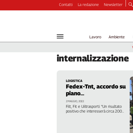
Contatti
La redazione
Newsletter
Video
Podcast
Dirette
Lavoro
Ambiente
Longform
Copertine
internalizzazione
Economia
Lavoro
Ambiente
LOGISTICA
Diritti
Fedex-Tnt, accordo su
Welfare
piano
Italia
internalizzazione
2 MAGGIO, 2022
Internazionale
Filt, Fit e Uiltrasporti: "Un risultato
positivo che interesserà circa 200
Culture
fra lavoratrici e lavoratori per
rendere strutturale un processo di
stabilizzazione dei contratti di lavoro
Categorie
a tempo indeterminato"