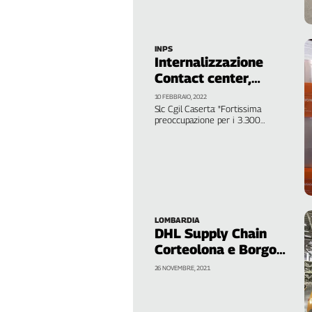
Filcams
Filctem
Fillea
INPS
Internalizzazione
Filt
Contact center,
Fiom
nessuna certezza
10 FEBBRAIO, 2022
Fisac
Slc Cgil Caserta: "Fortissima
Flai
preoccupazione per i 3.300
lavoratori in Italia, dei quali 900 sono
Flc
nella sede di Marcianise, la più grande
Fp
del Paese. Ora intervenga il Governo"
Nidil
Slc
Spi
LOMBARDIA
Inca
DHL Supply Chain
Caaf
Corteolona e Borgo
San Giovanni,
26 NOVEMBRE, 2021
Speciali
internalizzati 300
lavoratori
G8
di