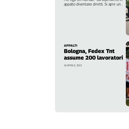
Girasoli
appalto diventano diretti. Si apre una
Il
nuova fase sindacale nella logistica,
che supera la destrutturazione del
Sassolino
settore degli ultimi vent'anni,
Linea
portando diritti ai lavoratori, legalità e
buona occupazione"
Economica
Tech
It
APPALTI
Easy
Bologna, Fedex Tnt
assume 200 lavoratori
Inserti
14 APRILE, 2021
Idea
Diffusa
InFlai
Le
trasmissioni
tv
Work
in
Progress