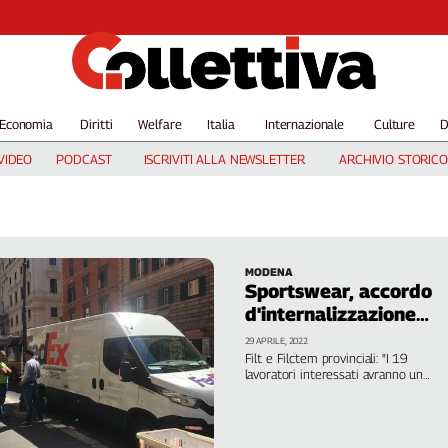
Economia
Diritti
Welfare
Italia
Internazionale
Culture
D
VIDEO
PODCAST
ISCRIVITI ALLA NEWSLETTER
ARCHIVIO STORICO
MODENA
Sportswear, accordo
d'internalizzazione
logistica
29 APRILE, 2022
Filt e Filctem provinciali: "I 19
lavoratori interessati avranno un
miglioramento delle loro condizioni
economiche e normative"