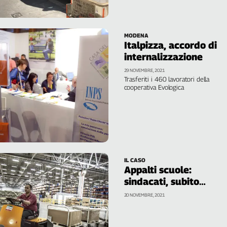
MODENA
Italpizza, accordo di
internalizzazione
29 NOVEMBRE, 2021
Trasferiti i 460 lavoratori della
cooperativa Evologica
IL CASO
Appalti scuole:
sindacati, subito
incontro su lavoratori
20 NOVEMBRE, 2021
esclusi da processo di
internalizzazione