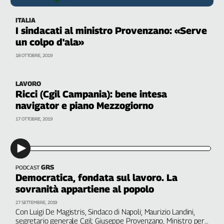
Genova,
ITALIA
il
I sindacati al ministro Provenzano: «Serve
sangue
un colpo d'ala»
della
ragione
18 OTTOBRE, 2019
120
anni
LAVORO
Cgil
Ricci (Cgil Campania): bene intesa
Collettiva
navigator e piano Mezzogiorno
Academy
17 OTTOBRE, 2019
Collettiva
Play
Rubriche
GRS
PODCAST
Collettiva
Democratica, fondata sul lavoro. La
Talk
sovranità appartiene al popolo
La
settimana
27 SETTEMBRE, 2019
Con Luigi De Magistris, Sindaco di Napoli; Maurizio Landini,
Collettiva
segretario generale Cgil; Giuseppe Provenzano, Ministro per