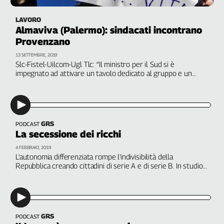
L'Italia
LAVORO
nel
Almaviva (Palermo): sindacati incontrano
Lavoro
Provenzano
Territori
13 SETTEMBRE, 2019
Slc-Fistel-Uilcom-Ugl Tlc: “Il ministro per il Sud si è
Abruzzo-
impegnato ad attivare un tavolo dedicato al gruppo e un
Molise
altro esteso a tutto il settore dei call center già dalla
settimana prossima”. L'interlocuzione stoppa l'avvio delle
Alto
procedure di licenziamento
Adige
Basilicata
GRS
PODCAST
Calabria
La secessione dei ricchi
Campania
4 FEBBRAIO, 2019
L'autonomia differenziata rompe l'indivisibilità della
Emilia-
Repubblica creando cittadini di serie A e di serie B. In studio
Romagna
Rossana Dettori, Cgil. Con Alberto Lucarelli, Nerina Dirindin,
Friuli
Luca Finazzi, Giuseppe Provenzano, Gaetano Passarelli
Venezia
Giulia
Lazio
GRS
PODCAST