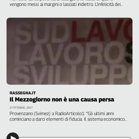
vengono messi ai margini o lasciati indietro. L'infelicità dei
Cerca
giovani, il gap di genere, l'abbandono degli anziani, lavoratori
senza reddito. Con Marongiu, Provenzano, Giovannini, Rosina,
Milano
Contatti
La
redazione
Newsletter
Social
RASSEGNA.IT
Il Mezzogiorno non è una causa persa
27 OTTOBRE, 2017
Provenzano (Svimez) a RadioArticolo1: “Gli ultimi anni
cominciano a darci elementi di fiducia. Il sistema economico
meridionale non è morto, reagisce alle politiche". Restano i
problemi della povertà, dei lavori a basso reddito e
scarsamente qualificati