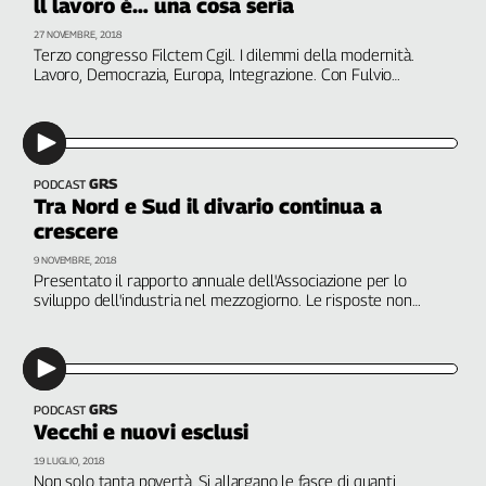
ll lavoro è… una cosa seria
Liguria
Lombardia
27 NOVEMBRE, 2018
Terzo congresso Filctem Cgil. I dilemmi della modernità.
Marche
Lavoro, Democrazia, Europa, Integrazione. Con Fulvio
Piemonte
Fammoni, Fdv; Pietro Folena, giornalista; Giulio Giorello,
Università di Milano; Giuseppe Provenzano, Svimez; Giuseppe
Puglia
Sabella, Think-In
Sardegna
Sicilia
GRS
PODCAST
Tra Nord e Sud il divario continua a
Toscana
crescere
Trentino
Umbria
9 NOVEMBRE, 2018
Presentato il rapporto annuale dell'Associazione per lo
Valle
sviluppo dell'industria nel mezzogiorno. Le risposte non
D'Aosta
arrivano e la crisi del si acuisce. Con Giuseppe Provenzano,
Svimez, e Jacopo Dionisio, Cgil
Veneto
Archivio
Storico
GRS
PODCAST
1955-
Vecchi e nuovi esclusi
2014
19 LUGLIO, 2018
Non solo tanta povertà. Si allargano le fasce di quanti