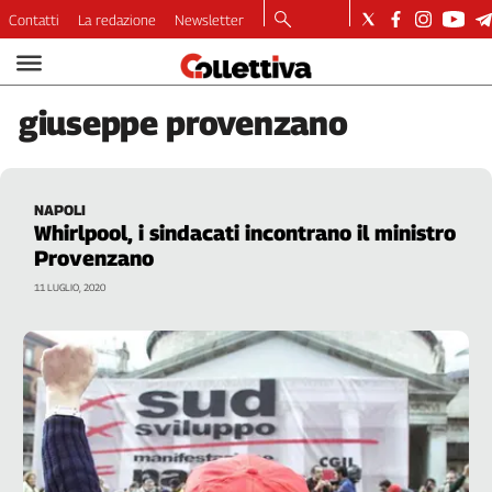
Contatti
La redazione
Newsletter
Video
Podcast
giuseppe
provenzano
Dirette
Longform
Copertine
NAPOLI
Economia
Whirlpool, i sindacati incontrano il ministro
Lavoro
Provenzano
Ambiente
11 LUGLIO, 2020
Diritti
Welfare
Italia
Internazionale
Culture
Categorie