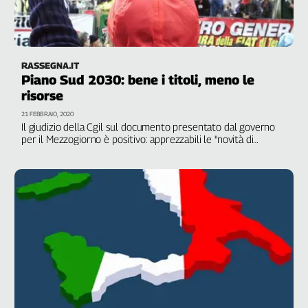
Filcams
Filctem
Fillea
Filt
RASSEGNA.IT
Piano Sud 2030: bene i titoli, meno le
Fiom
risorse
Fisac
21 FEBBRAIO, 2020
Flai
Il giudizio della Cgil sul documento presentato dal governo
Flc
per il Mezzogiorno è positivo: apprezzabili le "novità di
metodo" e gli impegni che "vanno nella giusta direzione".
Fp
Tuttavia, "mancano risorse strutturali" per avere un "effetto
Nidil
sistemico"
Slc
Spi
Inca
Caaf
Speciali
G8
di