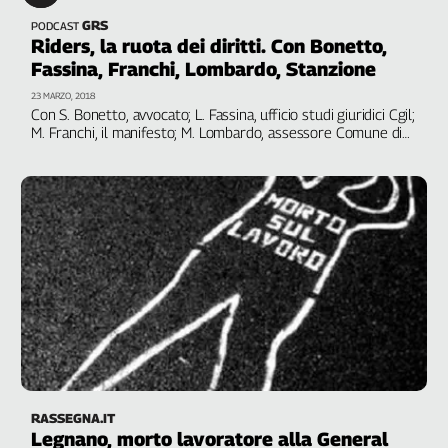
Girasoli
GRS
PODCAST
Il
Riders, la ruota dei diritti. Con Bonetto,
Sassolino
Fassina, Franchi, Lombardo, Stanzione
Linea
23 MARZO, 2018
Economica
Con S. Bonetto, avvocato; L. Fassina, ufficio studi giuridici Cgil;
Tech
M. Franchi, il manifesto; M. Lombardo, assessore Comune di
It
Bologna; L. Stanzione, Filt Cgil Milano. Voci e testimonianze
Easy
dei ciclo-fattorini
Inserti
Idea
Diffusa
InFlai
Le
trasmissioni
tv
Work
RASSEGNA.IT
in
Legnano, morto lavoratore alla General
Progress