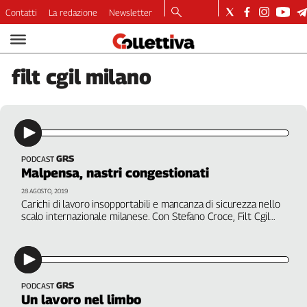
Contatti
La redazione
Newsletter
Video
Podcast
filt
cgil milano
Dirette
Longform
Copertine
Economia
Lavoro
GRS
PODCAST
Malpensa, nastri congestionati
Ambiente
Diritti
28 AGOSTO, 2019
Carichi di lavoro insopportabili e mancanza di sicurezza nello
Welfare
scalo internazionale milanese. Con Stefano Croce, Filt Cgil
Italia
Milano. A cura di Davide Colella
Internazionale
Culture
GRS
PODCAST
Categorie
Un lavoro nel limbo