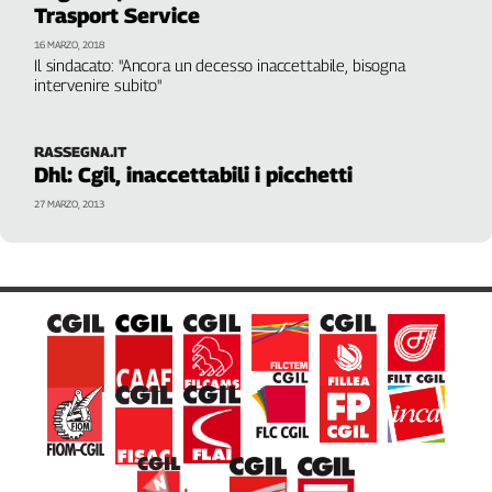
Trasport Service
L'Italia
nel
16 MARZO, 2018
Il sindacato: "Ancora un decesso inaccettabile, bisogna
Lavoro
intervenire subito"
Territori
RASSEGNA.IT
Abruzzo-
Dhl: Cgil, inaccettabili i picchetti
Molise
Alto
27 MARZO, 2013
Adige
Basilicata
Calabria
Campania
Emilia-
Romagna
Friuli
Venezia
Giulia
Lazio