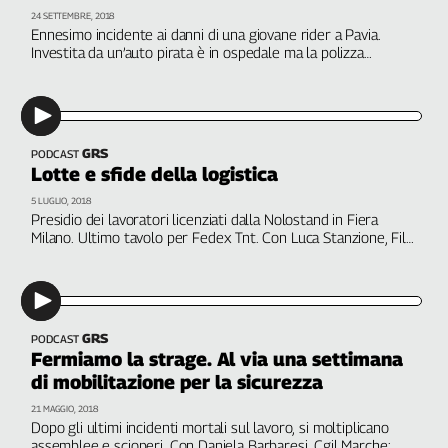
Filcams
24 SETTEMBRE, 2018
Ennesimo incidente ai danni di una giovane rider a Pavia.
Filctem
Investita da un’auto pirata è in ospedale ma la polizza
Fillea
assicurativa aziendale non prevede né risarcimenti né
malattia. Interviene Luca Stanzione, Filt Cgil Milano. A cura di
Filt
Martina Toti
Fiom
Fisac
GRS
PODCAST
Flai
Lotte e sfide della logistica
Flc
5 LUGLIO, 2018
Presidio dei lavoratori licenziati dalla Nolostand in Fiera
Fp
Milano. Ultimo tavolo per Fedex Tnt. Con Luca Stanzione, Filt
Nidil
Cgil provinciale e Giulia Guida, Filt Cgil nazionale. A cura di
Martina Toti
Slc
Spi
Inca
GRS
PODCAST
Caaf
Fermiamo la strage. Al via una settimana
di mobilitazione per la sicurezza
Speciali
21 MAGGIO, 2018
Dopo gli ultimi incidenti mortali sul lavoro, si moltiplicano
G8
assemblee e scioperi. Con Daniela Barbaresi, Cgil Marche;
di