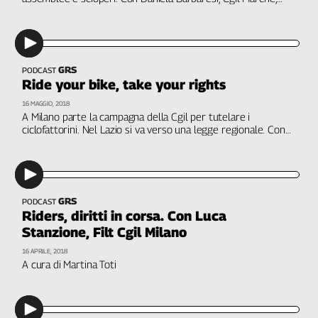
Luca Stanzione, Filt Cgil Milano e Christian Ferrari, Cgil
Genova,
Veneto. A cura di Roberta Lisi
il
sangue
della
GRS
PODCAST
ragione
Ride your bike, take your rights
120
16 MAGGIO, 2018
anni
A Milano parte la campagna della Cgil per tutelare i
Cgil
ciclofattorini. Nel Lazio si va verso una legge regionale. Con
Luca Stanzione, Filt Cgil Milano; Massimo Bonini, CdLm Milano;
Collettiva
Eugenio Stanziale, Filt Cgil Roma e Lazio. A cura di Martina
Academy
Toti
Collettiva
Play
GRS
PODCAST
Riders, diritti in corsa. Con Luca
Rubriche
Stanzione, Filt Cgil Milano
Collettiva
16 APRILE, 2018
Talk
A cura di Martina Toti
La
settimana
Collettiva