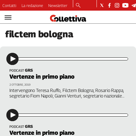
Contatti
La redazione
Newsletter
Video
Podcast
filctem
bologna
Dirette
Longform
Copertine
Economia
Lavoro
GRS
PODCAST
Vertenze in primo piano
Ambiente
Diritti
2 OTTOBRE, 2019
Intervengono Teresa Ruffo, Filctem Bologna; Rosario Rappa,
Welfare
segretario Fiom Napoli; Gianni Venturi, segretario nazionale
Italia
Fiom; Roberta Turi, segretaria Fiom Milano; Riccardo Saccone,
segretario nazionale Slc. A cura di Giorgio Sbordoni
Internazionale
Culture
GRS
PODCAST
Categorie
Vertenze in primo piano