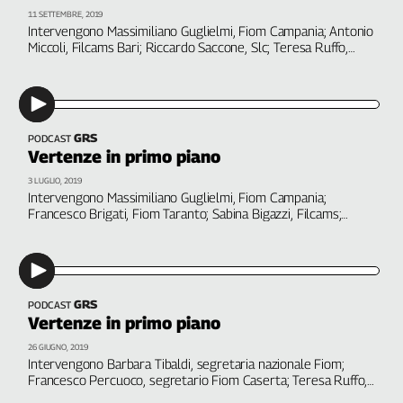
Filcams
11 SETTEMBRE, 2019
Intervengono Massimiliano Guglielmi, Fiom Campania; Antonio
Filctem
Miccoli, Filcams Bari; Riccardo Saccone, Slc; Teresa Ruffo,
Fillea
Filctem Bologna; Stefania Prestopino, rsu Filctem La Perla;
Claudio Cipolla, Fiom Terni. A cura di Giorgio Sbordoni
Filt
Fiom
Fisac
GRS
PODCAST
Flai
Vertenze in primo piano
Flc
3 LUGLIO, 2019
Intervengono Massimiliano Guglielmi, Fiom Campania;
Fp
Francesco Brigati, Fiom Taranto; Sabina Bigazzi, Filcams;
Nidil
Maurizio Rosso, Slc Palermo; Teresa Ruffo, Filctem Bologna.
A cura di Giorgio Sbordoni
Slc
Spi
Inca
GRS
PODCAST
Caaf
Vertenze in primo piano
26 GIUGNO, 2019
Speciali
Intervengono Barbara Tibaldi, segretaria nazionale Fiom;
Francesco Percuoco, segretario Fiom Caserta; Teresa Ruffo,
G8
funzionaria Filctem Bologna; Roberto Gusmini, Fiom
di