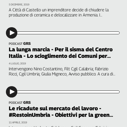
Filcams
5 DICEMBRE, 2019
A Città di Castello un imprenditore decide di chiudere la
Filctem
produzione di ceramica e delocalizzare in Armenia. I
Fillea
lavoratori non ci stanno e, con l'aiuto di Cgil e Legacoop, si
riprendono la fabbrica. Con Fabrizio Ricci, Rassegna Sindacale
Filt
Fiom
Fisac
GRS
PODCAST
Flai
La lunga marcia - Per il sisma del Centro
Italia - Lo scioglimento dei Comuni per
Flc
mafia
Fp
4 LUGLIO, 2019
Intervengono Nino Costantino, Filt Cgil Calabria; Fabrizio
Nidil
Ricci, Cgil Umbria; Giulia Migneco, Avviso pubblico. A cura di
Slc
Patrizia Pallara
Spi
Inca
Caaf
GRS
PODCAST
Le ricadute sul mercato del lavoro -
Speciali
#RestoinUmbria - Obiettivi per la green
economy
G8
11 APRILE, 2019
di