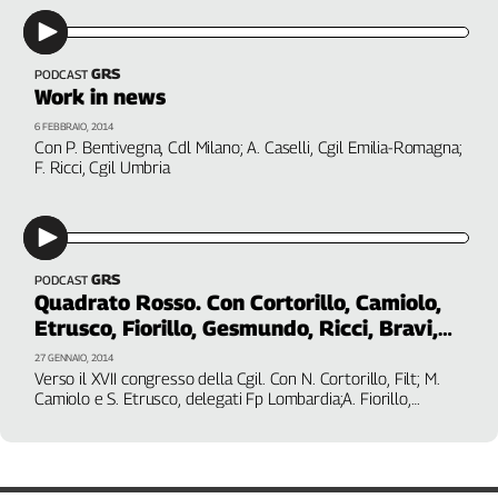
Girasoli
Il
Sassolino
GRS
PODCAST
Linea
Work in news
Economica
6 FEBBRAIO, 2014
Tech
Con P. Bentivegna, Cdl Milano; A. Caselli, Cgil Emilia-Romagna;
It
F. Ricci, Cgil Umbria
Easy
Inserti
Idea
GRS
PODCAST
Diffusa
Quadrato Rosso. Con Cortorillo, Camiolo,
InFlai
Etrusco, Fiorillo, Gesmundo, Ricci, Bravi,
Lamonica
27 GENNAIO, 2014
Le
Verso il XVII congresso della Cgil. Con N. Cortorillo, Filt; M.
trasmissioni
Camiolo e S. Etrusco, delegati Fp Lombardia;A. Fiorillo,
tv
Legambiente; P. Gesmundo, Cdl Bari; V. Lamonica e G.
Sateriale, Cgil nazionale; F. Ricci e M. Bravi, Cgil Umbria
Work
in
Progress