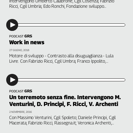
Intervengono Umberto Calabrone, Cgil Cosenza; Fabrizio
Ricci, Cgil Umbria; Edo Ronchi, Fondazione sviluppo
Genova,
sostenibile. A cura di Patrizia Pallara
il
sangue
della
ragione
GRS
PODCAST
120
Work in news
anni
27 GIUGNO, 2018
Cgil
Motore di sviluppo - Contrasto alla disuguaglianza - Lula
Collettiva
Livre. Con Fabrizio Ricci, Cgil Umbra; Franco Ippolito,
Academy
Fondazione Basso; Roberta Turi, Fiom Cgil Milano. A cura di
Patrizia Pallara
Collettiva
Play
Rubriche
GRS
PODCAST
Un terremoto senza fine. Intervengono M.
Collettiva
Venturini, D. Principi, F. Ricci, V. Archenti
Talk
2 NOVEMBRE, 2016
La
Con Massimo Venturini, Cgil Spoleto; Daniele Principi, Cgil
settimana
Macerata; Fabrizio Ricci, Rassegna.it; Veronica Archenti,
Collettiva
volontaria