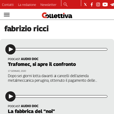
Contatti
La redazione
Newsletter
Video
Podcast
fabrizio
ricci
Dirette
Longform
Copertine
Economia
Lavoro
AUDIO DOC
PODCAST
Trafomec, si apre il confronto
Ambiente
Diritti
17 GENNAIO, 2020
Dopo sei giorni lotta davanti ai cancelli dell'azienda
Welfare
metalmeccanica perugina, ottenuto il pagamento delle
Italia
spettanze arretrate e l'apertura di un tavolo sul futuro
dell'azienda. Da Tavernelle, il video di Fabrizio Ricci
Internazionale
Culture
AUDIO DOC
PODCAST
Categorie
La fabbrica del “noi”