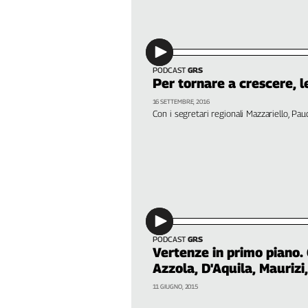
Filcams
Filctem
Fillea
Filt
PODCAST
GRS
Fiom
Per tornare a crescere, l
Fisac
16 SETTEMBRE, 2016
Con i segretari regionali Mazzariello, Paudi
Flai
Flc
Fp
Nidil
Slc
Spi
Inca
PODCAST
GRS
Caaf
Vertenze in primo piano. 
Azzola, D'Aquila, Maurizi,
Speciali
11 GIUGNO, 2015
G8
di