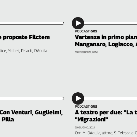
PODCAST
GRS
e proposte Filctem
Vertenze in primo pia
Manganaro, Logiacco, A
ce, Micheli, Pisanti, D'Aquila
10 FEBBRAIO, 2016
PODCAST
GRS
Con Venturi, Guglielmi,
A teatro per due: "La t
 Pilla
"Migrazioni"
30 GIUGNO, 2014
Con M. D'Aquila, attore; S. Telesca e C.