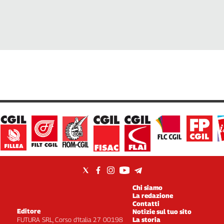
Chi siamo
La redazione
Contatti
Editore
Notizie sul tuo sito
FUTURA SRL, Corso d’Italia 27 00198
La storia