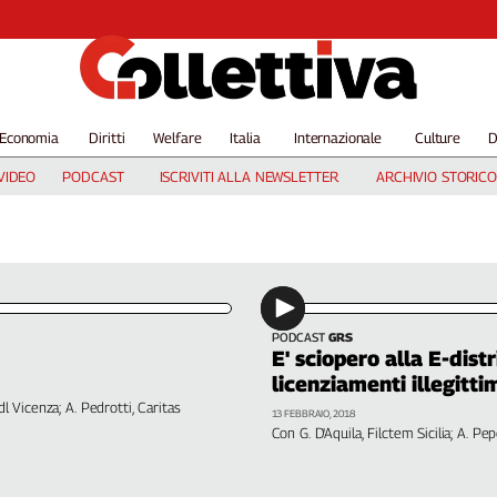
Economia
Diritti
Welfare
Italia
Internazionale
Culture
D
VIDEO
PODCAST
ISCRIVITI ALLA NEWSLETTER
ARCHIVIO STORICO
PODCAST
GRS
E' sciopero alla E-dist
licenziamenti illegitti
Cdl Vicenza; A. Pedrotti, Caritas
13 FEBBRAIO, 2018
Con G. D'Aquila, Filctem Sicilia; A. Pep