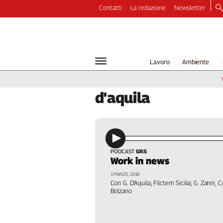
Contatti
La redazione
Newsletter
Video
Podcast
Dirette
Lavoro
Ambiente
Longform
Copertine
d'aquila
Economia
Lavoro
Ambiente
Diritti
Welfare
PODCAST
GRS
Work in news
Italia
1 MARZO, 2018
Internazionale
Con G. D’Aquila, Filctem Sicilia; G. Zanni, 
Culture
Bolzano
Categorie