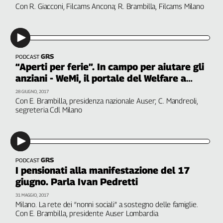
Con R. Giacconi, Filcams Ancona; R. Brambilla, Filcams Milano
Genova,
il
sangue
della
ragione
GRS
PODCAST
“Aperti per ferie”. In campo per aiutare gli
120
anni
anziani - WeMi, il portale del Welfare a
Cgil
Milano
28 GIUGNO, 2017
Collettiva
Con E. Brambilla, presidenza nazionale Auser; C. Mandreoli,
segreteria Cdl Milano
Academy
Collettiva
Play
Rubriche
GRS
PODCAST
Collettiva
I pensionati alla manifestazione del 17
Talk
giugno. Parla Ivan Pedretti
La
31 MAGGIO, 2017
settimana
Milano. La rete dei “nonni sociali” a sostegno delle famiglie.
Collettiva
Con E. Brambilla, presidente Auser Lombardia