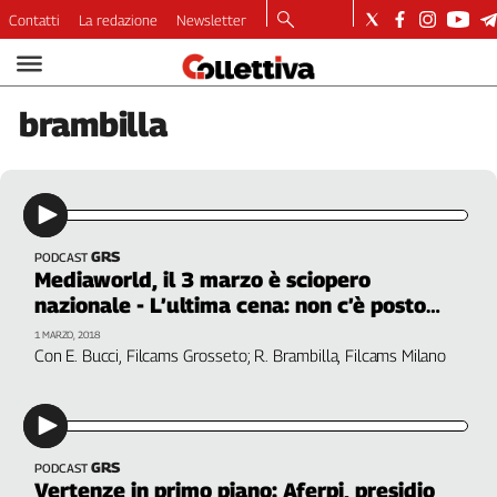
Contatti
La redazione
Newsletter
Video
Podcast
brambilla
Dirette
Longform
Copertine
Economia
Lavoro
GRS
PODCAST
Mediaworld, il 3 marzo è sciopero
Ambiente
nazionale - L’ultima cena: non c’è posto
Diritti
per i lavoratori
1 MARZO, 2018
Welfare
Con E. Bucci, Filcams Grosseto; R. Brambilla, Filcams Milano
Italia
Internazionale
Culture
GRS
PODCAST
Categorie
Vertenze in primo piano: Aferpi, presidio