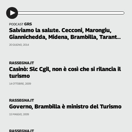
Girasoli
Il
Sassolino
Linea
GRS
PODCAST
Economica
Salviamo la salute. Cecconi, Marongiu,
Giannichedda, Midena, Brambilla, Taranto,
Tech
Camellini, Pedretti
It
20 GIUGNO, 2014
Easy
Inserti
RASSEGNA.IT
Casinò: Slc Cgil, non è così che si rilancia il
Idea
turismo
Diffusa
14 OTTOBRE, 2009
InFlai
Le
RASSEGNA.IT
trasmissioni
Governo, Brambilla è ministro del Turismo
tv
15 MAGGIO, 2009
Work
in
Progress
RASSEGNA.IT