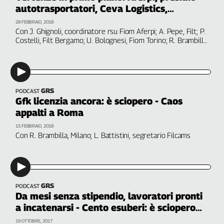
Filcams
autotrasportatori, Ceva Logistics,
Embraco, Gfk
Filctem
28 FEBBRAIO, 2018
Con J. Ghignoli, coordinatore rsu Fiom Aferpi; A. Pepe, Filt; P.
Fillea
Costelli, Filt Bergamo; U. Bolognesi, Fiom Torino; R. Brambilla,
Filt
Filcams Milano
Fiom
Fisac
Flai
GRS
PODCAST
Flc
Gfk licenzia ancora: è sciopero - Caos
Fp
appalti a Roma
Nidil
15 FEBBRAIO, 2018
Con R. Brambilla, Milano; L. Battistini, segretario Filcams
Slc
Spi
Inca
Caaf
GRS
PODCAST
Da mesi senza stipendio, lavoratori pronti
Speciali
a incatenarsi - Cento esuberi: è sciopero
G8
alla Gfk
19 OTTOBRE, 2017
di