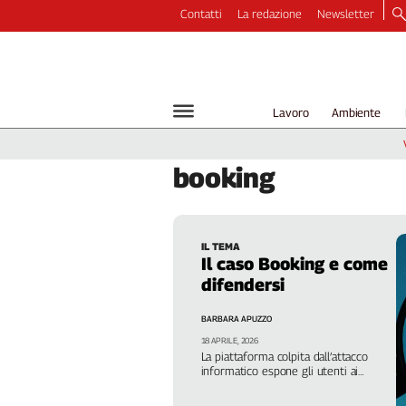
Contatti
La redazione
Newsletter
Video
Podcast
Dirette
Lavoro
Ambiente
Longform
Copertine
booking
Economia
Lavoro
Ambiente
IL TEMA
Diritti
Il caso Booking e come
Welfare
difendersi
Italia
BARBARA APUZZO
Internazionale
18 APRILE, 2026
Culture
La piattaforma colpita dall’attacco
informatico espone gli utenti ai
Categorie
pericoli del “phishing”. Ecco cosa
possiamo fare per mettersi in