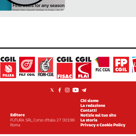
Chi siamo
La redazione
Contatti
Editore
Notizie sul tuo sito
FUTURA SRL, Corso d’Italia 27 00198
La storia
Roma
Privacy e Cookie Policy