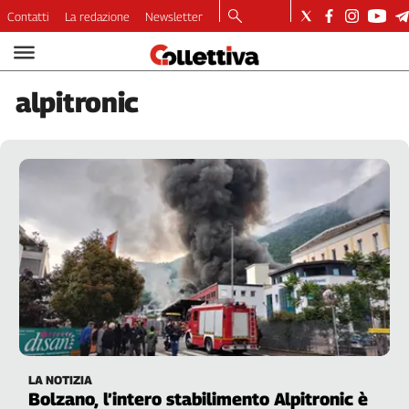
Contatti
La redazione
Newsletter
Video
Podcast
alpitronic
Dirette
Longform
Copertine
Economia
Lavoro
Ambiente
Diritti
Welfare
Italia
Internazionale
Culture
LA NOTIZIA
Categorie
Bolzano, l’intero stabilimento Alpitronic è