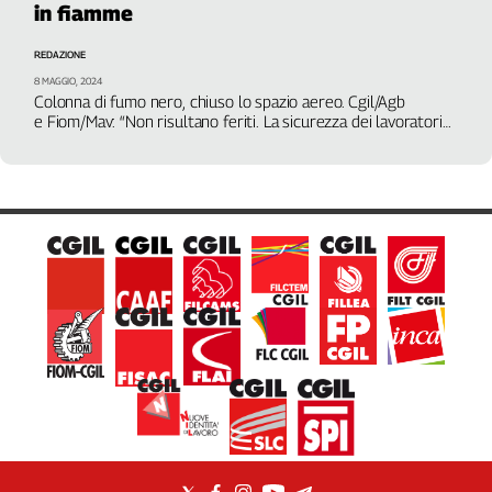
in fiamme
Filcams
Filctem
REDAZIONE
Fillea
8 MAGGIO, 2024
Filt
Colonna di fumo nero, chiuso lo spazio aereo. Cgil/Agb
e Fiom/Mav: “Non risultano feriti. La sicurezza dei lavoratori
Fiom
resta la priorità”
Fisac
Flai
Flc
Fp
Nidil
Slc
Spi
Inca
Caaf
Speciali
G8
di