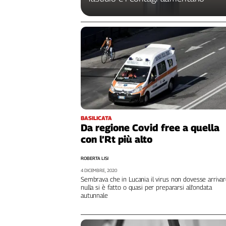
Genova,
il
sangue
della
ragione
120
anni
Cgil
Collettiva
Academy
BASILICATA
Da regione Covid free a quella
Collettiva
con l’Rt più alto
Play
Rubriche
ROBERTA LISI
Collettiva
4 DICEMBRE, 2020
Sembrava che in Lucania il virus non dovesse arrivar
Talk
nulla si è fatto o quasi per prepararsi all’ondata
La
autunnale
settimana
Collettiva