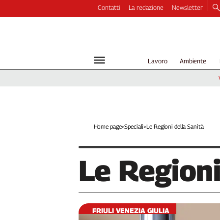
Contatti
La redazione
Newsletter
Video
Podcast
Dirette
Lavoro
Ambiente
Longform
Copertine
Economia
Lavoro
Ambiente
Home page
>
Speciali
>
Le Regioni della Sanità
Diritti
Welfare
Le
Regioni
Italia
Internazionale
Culture
Categorie
FRIULI VENEZIA GIULIA