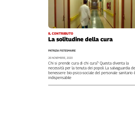
L'Italia
nel
Lavoro
Territori
IL CONTRIBUTO
La solitudine della cura
Abruzzo-
Molise
PATRIZIA FISTESMAIRE
Alto
26 NOVEMBRE, 2020
Adige
Chi si prende cura di chi cura? Questa diventa la
necessità per la tenuta dei popoli. La salvaguardia de
Basilicata
benessere bio-psico-sociale del personale sanitario 
indispensabile
Calabria
Campania
Emilia-
Romagna
Friuli
Venezia
Giulia
Lazio