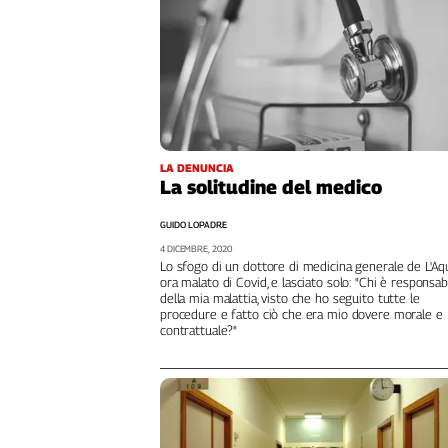
Girasoli
Il
Sassolino
Linea
Economica
Tech
It
Easy
LA DENUNCIA
La solitudine del medico
Inserti
GUIDO LOPADRE
Idea
4 DICEMBRE, 2020
Diffusa
Lo sfogo di un dottore di medicina generale de L'Aqu
ora malato di Covid, e lasciato solo: "Chi è responsab
InFlai
della mia malattia, visto che ho seguito tutte le
procedure e fatto ciò che era mio dovere morale e
contrattuale?"
Le
trasmissioni
tv
Work
in
Progress