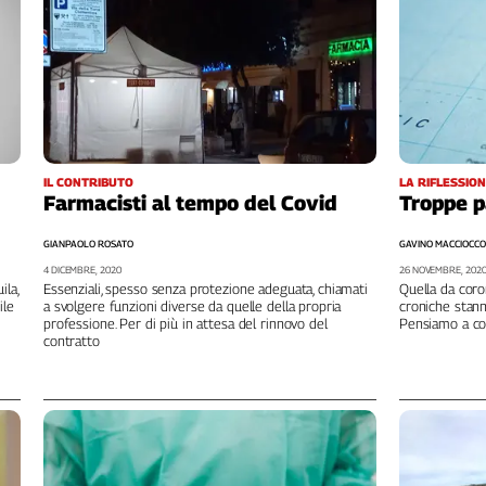
IL CONTRIBUTO
LA RIFLESSIO
Farmacisti al tempo del Covid
Troppe p
GIANPAOLO ROSATO
GAVINO MACCIOCCO
4 DICEMBRE, 2020
26 NOVEMBRE, 202
ila,
Essenziali, spesso senza protezione adeguata, chiamati
Quella da coro
ile
a svolgere funzioni diverse da quelle della propria
croniche stanno
professione. Per di più in attesa del rinnovo del
Pensiamo a cos
contratto