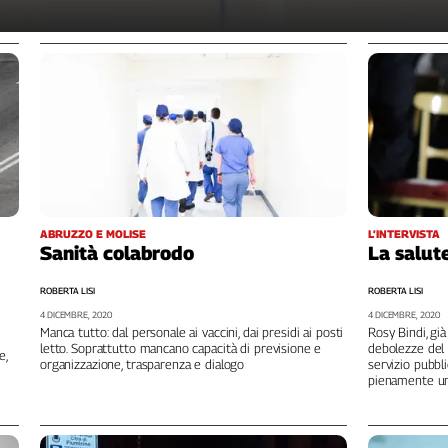
ABRUZZO E MOLISE
L’INTERVISTA
Sanità colabrodo
La salut
ROBERTA LISI
ROBERTA LISI
4 DICEMBRE, 2020
4 DICEMBRE, 2020
Manca tutto: dal personale ai vaccini, dai presidi ai posti
Rosy Bindi, già
letto. Soprattutto mancano capacità di previsione e
debolezze del
e,
organizzazione, trasparenza e dialogo
servizio pubbl
pienamente uno