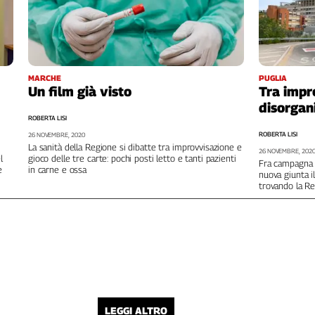
MARCHE
PUGLIA
Un film già visto
Tra impr
disorgan
ROBERTA LISI
ROBERTA LISI
26 NOVEMBRE, 2020
La sanità della Regione si dibatte tra improvvisazione e
26 NOVEMBRE, 202
l
gioco delle tre carte: pochi posti letto e tanti pazienti
Fra campagna e
è
in carne e ossa
nuova giunta i
trovando la Re
LEGGI ALTRO